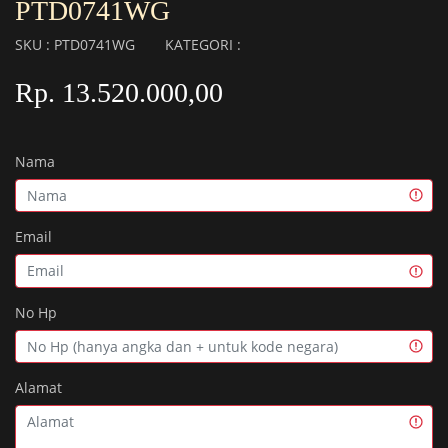
PTD0741WG
SKU : PTD0741WG
KATEGORI :
Rp. 13.520.000,00
Nama
Email
No Hp
Alamat