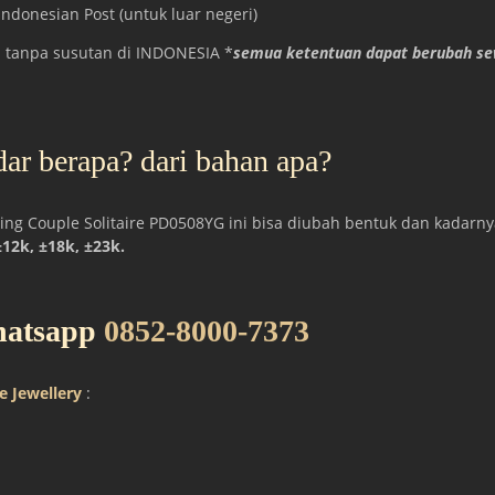
ndonesian Post (untuk luar negeri)
tanpa susutan di INDONESIA *
semua ketentuan dapat berubah se
ar berapa? dari bahan apa?
g Couple Solitaire PD0508YG ini bisa diubah bentuk dan kadarny
±12k, ±18k, ±23k.
hatsapp
0852-8000-7373
e Jewellery
: