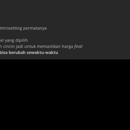
 mirosetting permatanya
l yang dipilih
ah cincin jadi untuk memastikan harga
final
 bisa berubah sewaktu-waktu