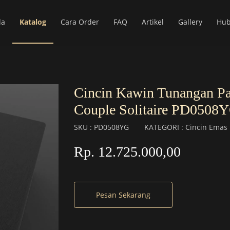
da
Katalog
Cara Order
FAQ
Artikel
Gallery
Hub
Cincin Kawin Tunangan P
Couple Solitaire PD0508
SKU : PD0508YG
KATEGORI : Cincin Emas 
Rp. 12.725.000,00
Pesan Sekarang