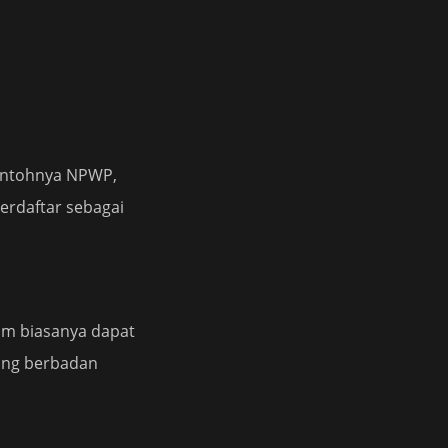
contohnya NPWP,
terdaftar sebagai
um biasanya dapat
yang berbadan