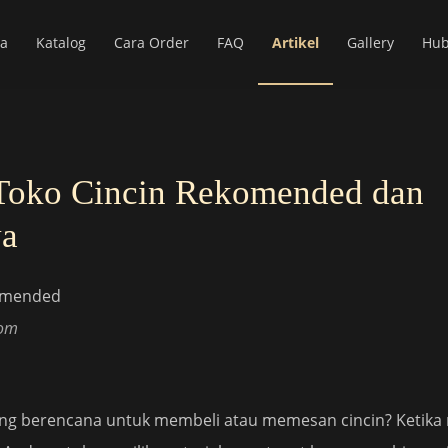
a
Katalog
Cara Order
FAQ
Artikel
Gallery
Hub
i Toko Cincin Rekomended dan
ya
com
ng berencana untuk membeli atau memesan cincin? Ketika