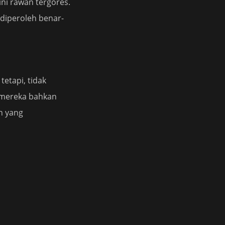
ini rawan tergores.
diperoleh benar-
tetapi, tidak
 mereka bahkan
in yang