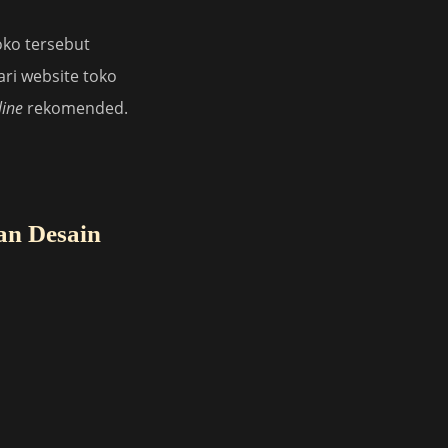
oko tersebut
dari website toko
line
rekomended.
an Desain