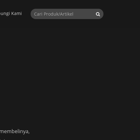
ungi Kami
 membelinya,