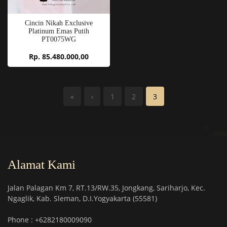
Cincin Nikah Exclusive
Platinum Emas Putih
PT0075WG
Rp. 85.480.000,00
«
‹
1
2
3
Alamat Kami
Jalan Palagan Km 7, RT.13/RW.35, Jongkang, Sariharjo, Kec.
Ngaglik, Kab. Sleman, D.I.Yogyakarta (55581)
Phone : +6282180009090