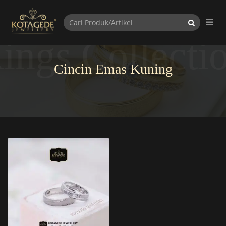
ings Collecti
Cincin Emas Kuning