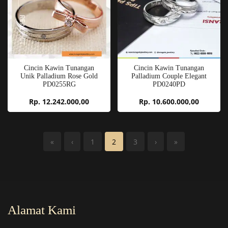
Cincin Kawin Tunangan
Cincin Kawin Tunangan
Unik Palladium Rose Gold
Palladium Couple Elegant
PD0255RG
PD0240PD
Rp. 12.242.000,00
Rp. 10.600.000,00
«
‹
1
2
3
›
»
Alamat Kami