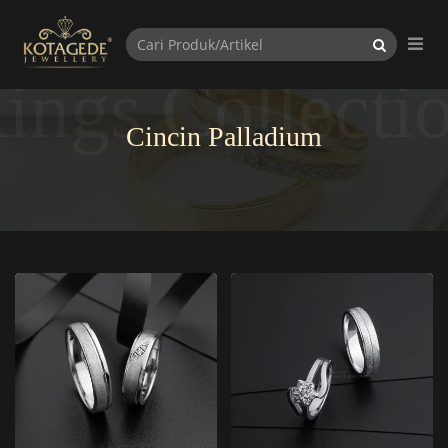
ings Collecti
Cincin Palladium